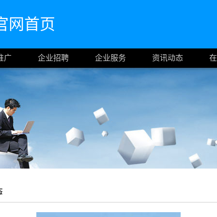
m的官网首页
推广
企业招聘
企业服务
资讯动态
在
态