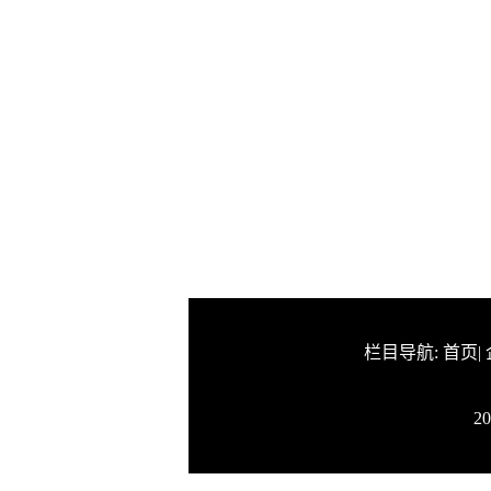
栏目导航:
首页
|
2