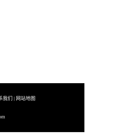
系我们
|
网站地图
com