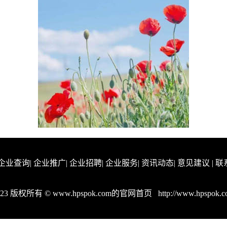
企业查询
|
企业推广
|
企业招聘
|
企业服务
|
资讯动态
|
意见建议
|
联
023 版权所有 © www.hpspok.com的官网首页
http://www.hpspok.